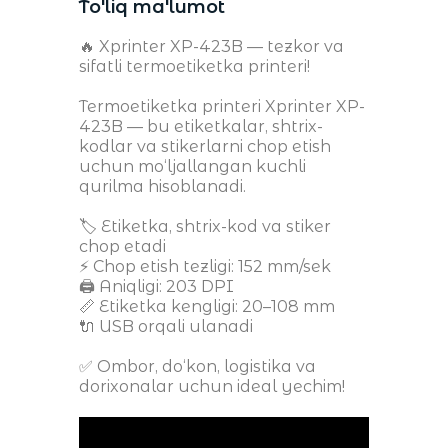
To'liq ma'lumot
🔥 Xprinter XP-423B — tezkor va
sifatli termoetiketka printeri!
Termoetiketka printeri Xprinter XP-
423B — bu etiketkalar, shtrix-
kodlar va stikerlarni chop etish
uchun mo‘ljallangan kuchli
qurilma hisoblanadi.
🏷 Etiketka, shtrix-kod va stiker
chop etadi
⚡️ Chop etish tezligi: 152 mm/sek
🖨 Aniqligi: 203 DPI
📏 Etiketka kengligi: 20–108 mm
🔌 USB orqali ulanadi
✅ Ombor, do‘kon, logistika va
dorixonalar uchun ideal yechim!