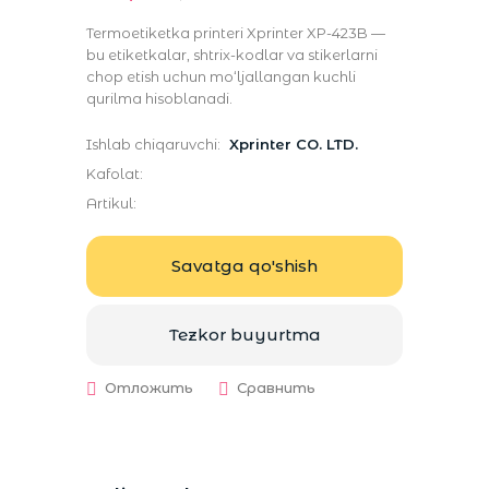
Termoetiketka printeri Xprinter XP-423B —
bu etiketkalar, shtrix-kodlar va stikerlarni
chop etish uchun mo‘ljallangan kuchli
qurilma hisoblanadi.
Ishlab chiqaruvchi:
Xprinter CO. LTD.
Kafolat:
Artikul:
Savatga qo'shish
Tezkor buyurtma