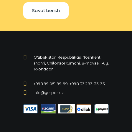
Savol berish
O'zbekiston Respublikasi, Toshkent
shahri, Chilonzor tumani, 8-mavze, 1-uy,
1-xonadon
+998 99 051-99-99, +998 33 283-33-33
info@yespos.uz