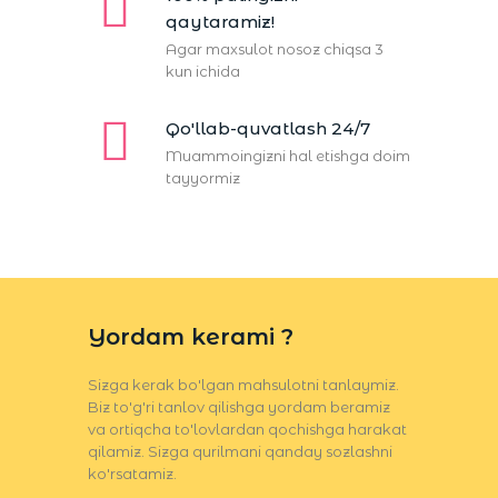
qaytaramiz!
Agar maxsulot nosoz chiqsa 3
kun ichida
Qo'llab-quvatlash 24/7
Muammoingizni hal etishga doim
tayyormiz
Yordam kerami ?
Sizga kerak bo'lgan mahsulotni tanlaymiz.
Biz to'g'ri tanlov qilishga yordam beramiz
va ortiqcha to'lovlardan qochishga harakat
qilamiz. Sizga qurilmani qanday sozlashni
ko'rsatamiz.