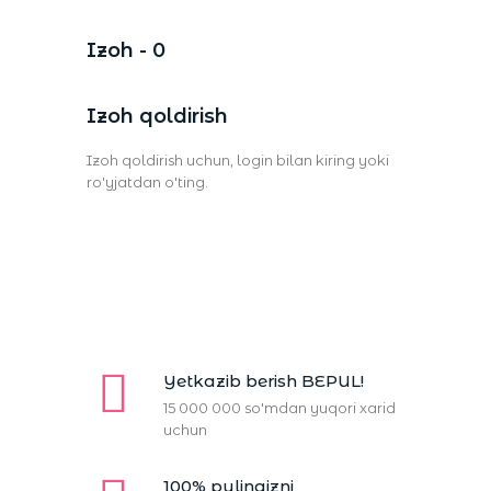
Izoh - 0
Izoh qoldirish
Izoh qoldirish uchun,
login bilan kiring
yoki
ro'yjatdan o'ting.
Yetkazib berish BEPUL!
15 000 000 so'mdan yuqori xarid
uchun
100% pulingizni