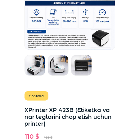
Sotuvda
XPrinter XP 423B (Etiketka va
nar teglarini chop etish uchun
printer)
110 $
135 $