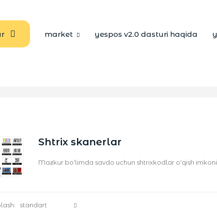
ar
market
yespos v2.0 dasturi haqida
y
Shtrix skanerlar
Mazkur bo'limda savdo uchun shtrixkodlar o'qish imkonig
blash: