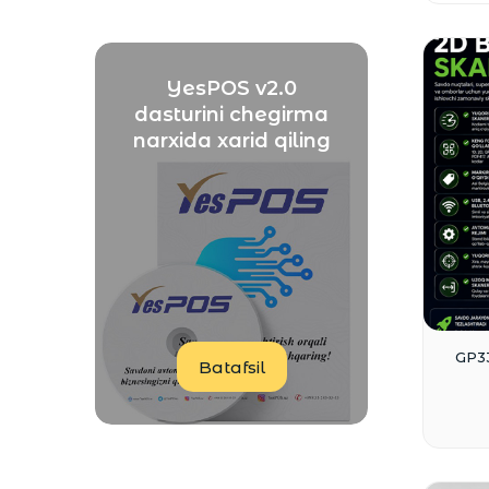
YesPOS v2.0
dasturini chegirma
narxida xarid qiling
GP33
Batafsil