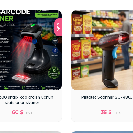
sale
00 shtrix kod o'qish uchun
Pistolet Scanner SC-R8W
statsionar skaner
60 $
35 $
85 $
60 $