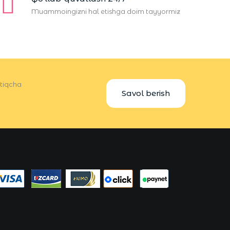
Muammoingizni hal etishga doim tayyormiz
rtiqcha
Savol berish