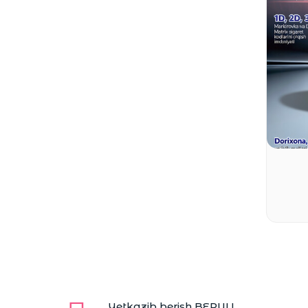
Yetkazib berish BEPUL!