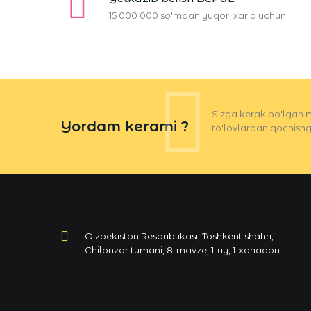
15 000 000 so'mdan yuqori xarid uchun
Sizga kerak bo'lgan m
Yordam kerami ?
to'lovlardan qochishg
O'zbekiston Respublikasi, Toshkent shahri,
Chilonzor tumani, 8-mavze, 1-uy, 1-xonadon