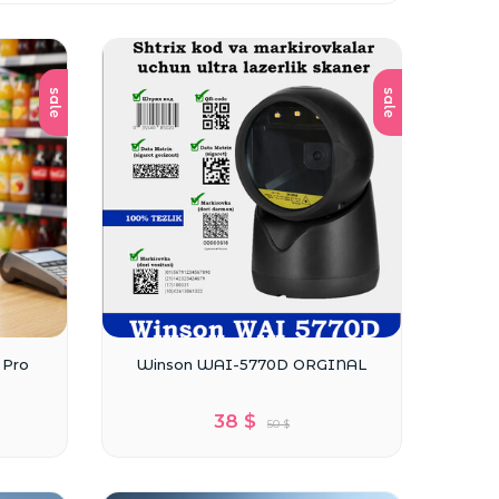
sale
sale
 Pro
Winson WAI-5770D ORGINAL
38 $
50 $