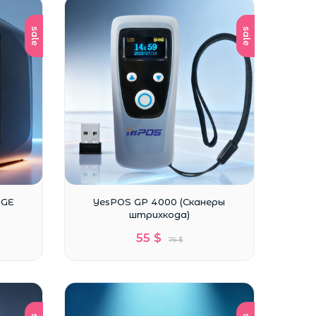
sale
sale
NGE
YesPOS GP 4000 (Сканеры
штрихкода)
55 $
75 $