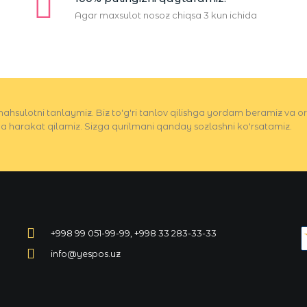
Agar maxsulot nosoz chiqsa 3 kun ichida
ahsulotni tanlaymiz. Biz to'g'ri tanlov qilishga yordam beramiz va o
a harakat qilamiz. Sizga qurilmani qanday sozlashni ko'rsatamiz.
+998 99 051-99-99, +998 33 283-33-33
info@yespos.uz