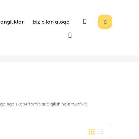
angiliklar
biz bilan aloqa
0
a ega skanerlarni xarid qilishingiz mumkin.