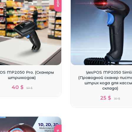
sale
OS MP2050 Pro. (Сканеры
YesPOS MP2050 Simli
штрихкодов)
(Проводной сканер пис
штрих кода для кассы
40 $
склада)
50 $
25 $
30 $