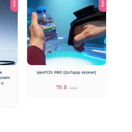
sale
sale
k
YesPOS R80 (Qo'lqop skaner)
толет
 и
75 $
120 $