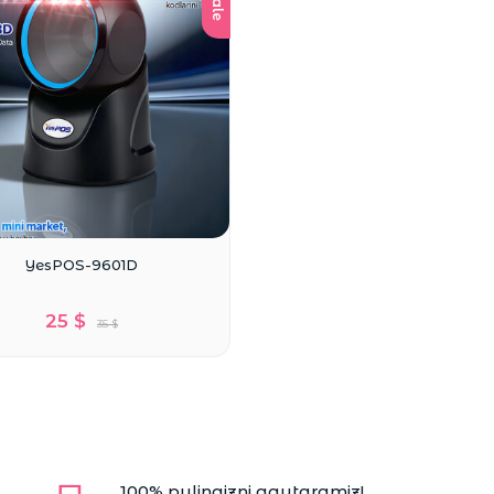
sale
YesPOS-9601D
25 $
35 $
100% pulingizni qaytaramiz!